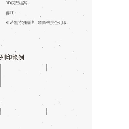
3D模型檔案
：
​備註：
​※若無特別備註，將隨機挑色列印。
列印範例
客戶打樣
燈具打樣
模具打樣
零件打樣列印