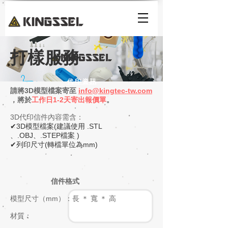
打樣服務
代 印 資 訊
請將3D模型檔案寄至
info@kingtec-tw.com
，將於
工作日1-2天寄出報價單
。​
3D代印信件內容需含：
✔3D模型檔案(建議使用 .STL
、.OBJ、.STEP檔案 )
✔列印尺寸(轉檔單位為mm)
信件格式
模型尺寸（mm）：​長 ＊ 寬 ＊ 高
​材質：