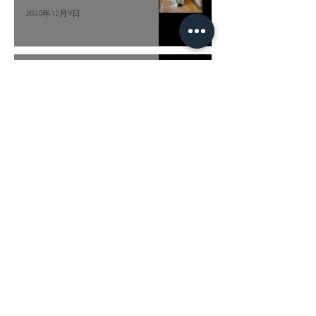
2020年12月9日
世界夯園藝，列印大型造景模具
2020年11月26日
Kingtec Technical Co.,Ltd.
E-Mail
​支援
│
退換貨政策
│
銷售通路
Contact
│
Support
│
Return Policy