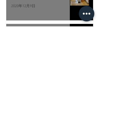
2020年12月9日
世界夯園藝，列印大型造景模具
2020年11月26日
Kingtec Technical Co.,Ltd.
E-Mail
​支援
│
退換貨政策
│
銷售通路
Contact
│
Support
│
Return Policy