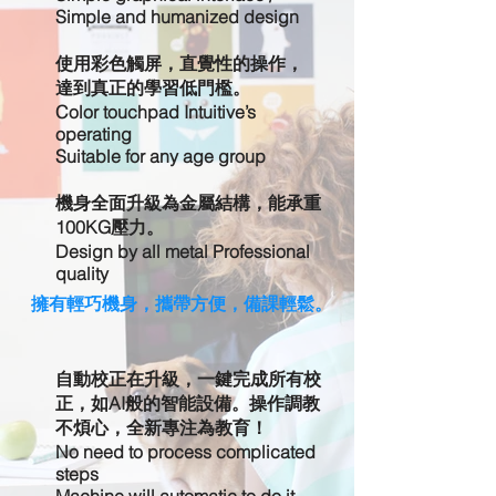
Simple and humanized design
使用彩色觸屏，直覺性的操作，
達到真正的學習低門檻。
Color touchpad Intuitive’s
operating
Suitable for any age group
機身全面升級為金屬結構，能承重
100KG壓力。
Design by all metal Professional
quality
​擁有輕巧機身，攜帶方便，備課輕鬆。
自動校正在升級，一鍵完成所有校
正，如AI般的智能設備。操作調教
不煩心，全新專注為教育！
No need to process complicated
steps