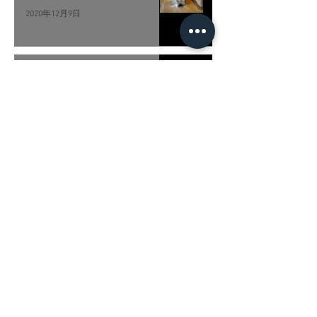
2020年12月9日
世界夯園藝，列印大型造景模具
2020年11月26日
Kingtec Technical Co.,Ltd.
E-Mail
​支援
│
退換貨政策
│
銷售通路
Contact
│
Support
│
Return Policy