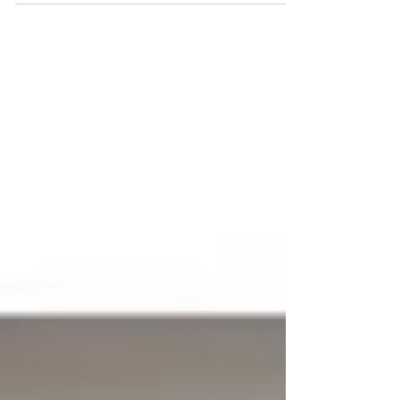
模造成成本的損失？ 研發雛型製作的樣品模具，
還需經過多次的反覆修改與測試，一件商品的上
市，歷經半年以上的研發更是家常便飯。 時間的
拉長，高昂的開模費用，常常令許多有創新想法
的公司、新鮮人躊躇...